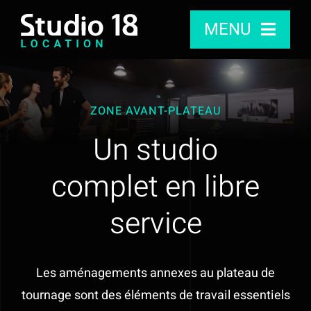
Passer
MENU
au
contenu
Studio
ZONE AVANT-PLATEAU
Caméras
Un studio
Audio
complet en libre
Objectifs
service
Accessoires, Rig, Stabilisateurs
Les aménagements annexes au plateau de
Lumière
tournage sont des éléments de travail essentiels