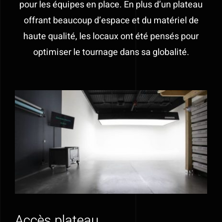
pour les équipes en place. En plus d’un plateau
offrant beaucoup d’espace et du matériel de
Alimentation
haute qualité, les locaux ont été pensés pour
optimiser le tournage dans sa globalité.
Régie
Evénementiel
Trépieds
Fonds et sols
Location STUDIO PHOTO VIDEO ET
MATERIEL AUDIOVISUEL à Valff entre
Strasbourg et Colmar
Accès plateau