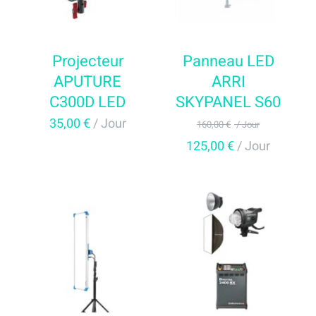
En savoir plus
Projecteur
Panneau LED
Contact
APUTURE
ARRI
C300D LED
SKYPANEL S60
Mon devis
35,00
€
/ Jour
160,00
€
/ Jour
Le
Le
125,00
€
/ Jour
prix
prix
initial
actuel
était :
est :
160,00 €
125,00 
AJOUTER AU PANIER
AJOUTER AU PANIER
/
/
/
DÉTAILS
/
DÉTAILS
Jour.
Jour.