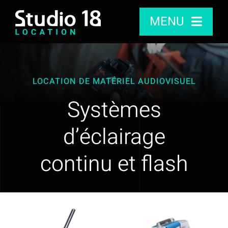
Passer
MENU
au
contenu
Studio
LOCATION DE MATÉRIEL AUDIOVISUEL
Caméras
Systèmes
Audio
d’éclairage
Objectifs
continu et flash
Accessoires, Rig, Stabilisateurs
Lumière