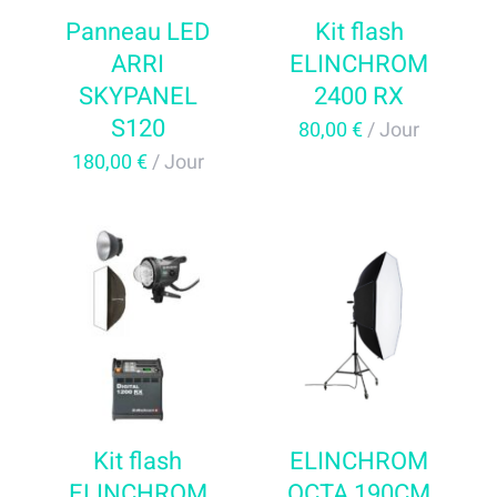
Panneau LED
Kit flash
ARRI
ELINCHROM
SKYPANEL
2400 RX
S120
80,00
€
/ Jour
180,00
€
/ Jour
AJOUTER AU PANIER
AJOUTER AU PANIER
/
DÉTAILS
/
DÉTAILS
Kit flash
ELINCHROM
ELINCHROM
OCTA 190CM