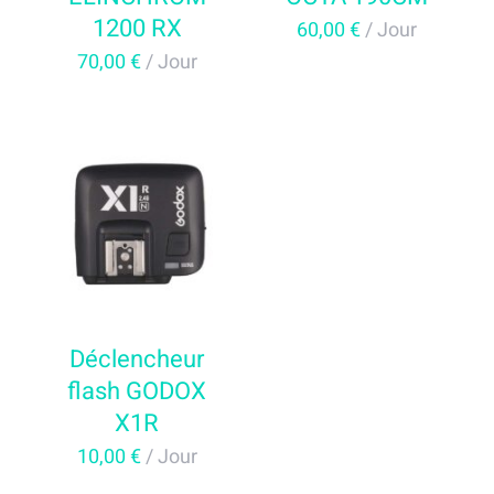
1200 RX
60,00
€
/ Jour
70,00
€
/ Jour
AJOUTER AU PANIER
/
DÉTAILS
Déclencheur
flash GODOX
X1R
10,00
€
/ Jour