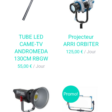
AJOUTER AU PANIER
AJOUTER AU PANIER
Alimentation
/
DÉTAILS
/
DÉTAILS
Régie
TUBE LED
Projecteur
Evénementiel
CAME-TV
ARRI ORBITER
ANDROMEDA
125,00
€
/ Jour
130CM RBGW
Trépieds
55,00
€
/ Jour
Fonds et sols
Location STUDIO PHOTO VIDEO ET
Promo!
MATERIEL AUDIOVISUEL à Valff entre
AJOUTER AU PANIER
AJOUTER AU PANIER
Strasbourg et Colmar
/
DÉTAILS
/
DÉTAILS