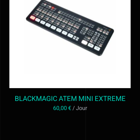
AJOUTER AU PANIER
/
DÉTAILS
BLACKMAGIC ATEM MINI EXTREME
60,00
€
/ Jour