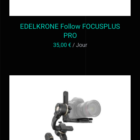
EDELKRONE Follow FOCUSPLUS
PRO
35,00
€
/ Jour
AJOUTER AU PANIER
/
DÉTAILS