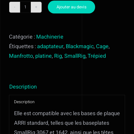
Ajouter au devis
En savoir plus
quantité
de
Contact
SMALLRIG
Catégorie :
Machinerie
12”
Étiquettes :
adaptateur
,
Blackmagic
,
Cage
,
Mon devis
ARRI
Manfrotto
,
platine
,
Rig
,
SmallRig
,
Trépied
PLATINE
3772
Description
Description
Elle est compatible avec les bases de plaque
ARRI standard, telles que les baseplates
SmallRig 3067 et 1642, ainsi que les têtes