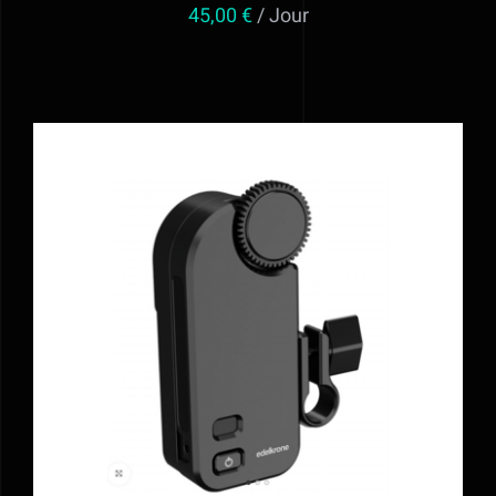
45,00
€
/ Jour
AJOUTER AU PANIER
/
DÉTAILS