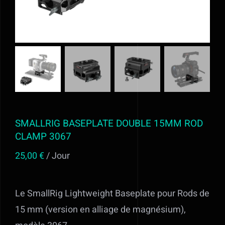
Alimentation
Régie
Evénementiel
Trépieds
SMALLRIG BASEPLATE DOUBLE 15MM ROD
CLAMP 3067
Fonds et sols
25,00
€
/ Jour
Location STUDIO PHOTO VIDEO ET
Le SmallRig Lightweight Baseplate pour Rods de
MATERIEL AUDIOVISUEL à Valff entre
15 mm (version en alliage de magnésium),
Strasbourg et Colmar