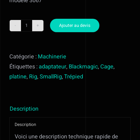
modèle 3067
En savoir plus
Ajouter au devis
Contact
quantité
de
Mon devis
SMALLRIG
Catégorie :
Machinerie
BASEPLATE
Étiquettes :
adaptateur
,
Blackmagic
,
Cage
,
DOUBLE
platine
,
Rig
,
SmallRig
,
Trépied
15MM
ROD
CLAMP
Description
3067
Description
Voici une description technique rapide de