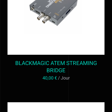
AJOUTER AU PANIER
/
DÉTAILS
BLACKMAGIC ATEM STREAMING
BRIDGE
40,00
€
/ Jour