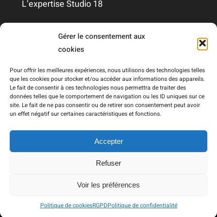
L’expertise Studio 18
Qui sommes-nous ?
Gérer le consentement aux
cookies
Nous contacter
Pour offrir les meilleures expériences, nous utilisons des technologies telles
que les cookies pour stocker et/ou accéder aux informations des appareils.
Le fait de consentir à ces technologies nous permettra de traiter des
Mentions légales
données telles que le comportement de navigation ou les ID uniques sur ce
site. Le fait de ne pas consentir ou de retirer son consentement peut avoir
un effet négatif sur certaines caractéristiques et fonctions.
RGPD
Accepter
Refuser
© Copyright 2021 - 2026 | Réalisé par
Draw Me Five
|
Voir les préférences
Tous droits réservés
Studio 18
|
Plan du site
Politique de cookies
RGPD
Politique de confidentialité