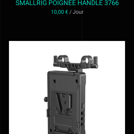
SMALLRIG POIGNEE HANDLE 3766
10,00
€
/ Jour
AJOUTER AU PANIER
/
DÉTAILS