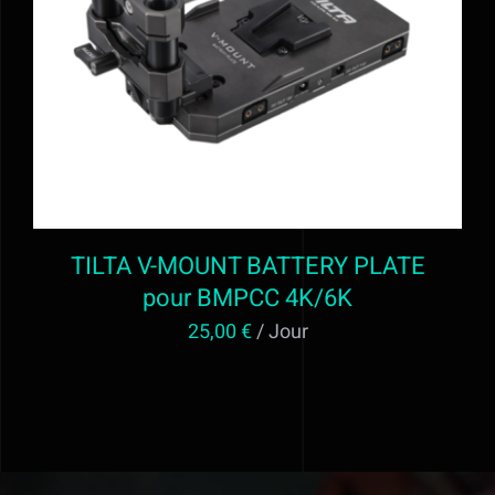
AJOUTER AU PANIER
/
DÉTAILS
TILTA V-MOUNT BATTERY PLATE
pour BMPCC 4K/6K
25,00
€
/ Jour