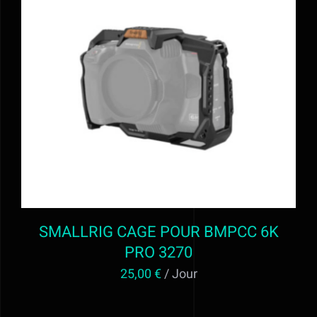
Alimentation
Régie
AJOUTER AU PANIER
/
DÉTAILS
Evénementiel
Trépieds
Fonds et sols
SMALLRIG CAGE POUR BMPCC 6K
Location STUDIO PHOTO VIDEO ET
PRO 3270
25,00
€
/ Jour
MATERIEL AUDIOVISUEL à Valff entre
Strasbourg et Colmar