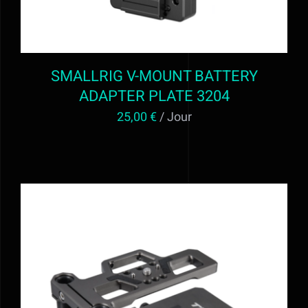
SMALLRIG V-MOUNT BATTERY
ADAPTER PLATE 3204
25,00
€
/ Jour