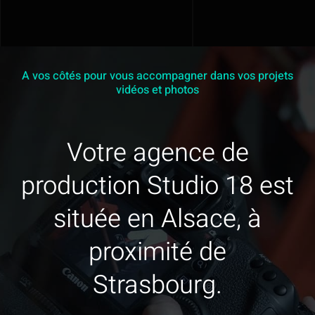
initial
actuel
En savoir plus
était :
est :
85,00 €
55,00 €
Contact
/
/
A vos côtés pour vous accompagner dans vos projets
vidéos et photos
Jour.
Jour.
Mon devis
Votre agence de
production Studio 18 est
située en Alsace, à
proximité de
Strasbourg.