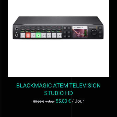
Alimentation
Régie
AJOUTER AU PANIER
/
DÉTAILS
Evénementiel
Trépieds
Fonds et sols
BLACKMAGIC ATEM TELEVISION
Location STUDIO PHOTO VIDEO ET
STUDIO HD
Le
Le
55,00
€
/ Jour
MATERIEL AUDIOVISUEL à Valff entre
85,00
€
/ Jour
prix
prix
Strasbourg et Colmar