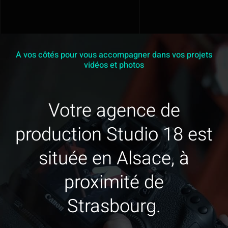
initial
actuel
En savoir plus
était :
est :
85,00 €
55,00 €
Contact
/
/
A vos côtés pour vous accompagner dans vos projets
vidéos et photos
Jour.
Jour.
Mon devis
Votre agence de
production Studio 18 est
située en Alsace, à
proximité de
Strasbourg.