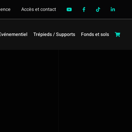
gence
Accès et contact
Evénementiel
Trépieds / Supports
Fonds et sols