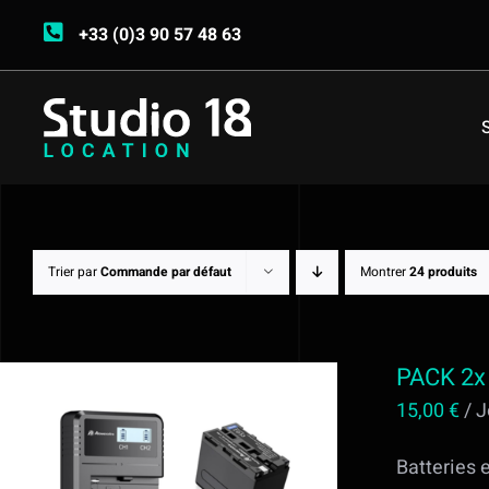
Passer
+33 (0)3 90 57 48 63
au
contenu
Trier par
Commande par défaut
Montrer
24 produits
PACK 2x
15,00
€
/ J
Batteries 