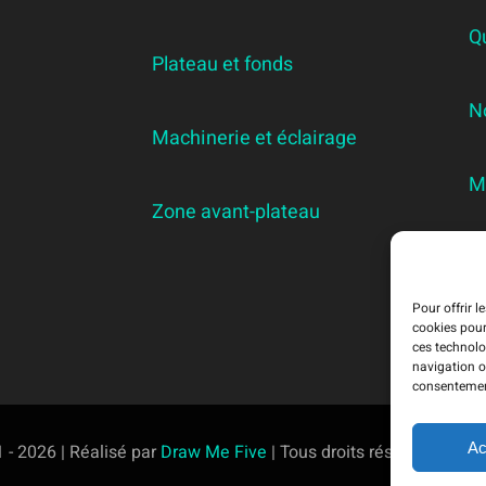
Q
Plateau et fonds
N
Machinerie et éclairage
M
Zone avant-plateau
R
Pour offrir l
cookies pour
ces technolo
navigation ou
consentement
Ac
 - 2026 | Réalisé par
Draw Me Five
| Tous droits réservés
Studi