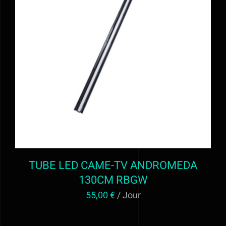
Alimentation
Régie
AJOUTER AU PANIER
/
DÉTAILS
Evénementiel
Trépieds
Fonds et sols
TUBE LED CAME-TV ANDROMEDA
Location STUDIO PHOTO VIDEO ET
130CM RBGW
55,00
€
/ Jour
MATERIEL AUDIOVISUEL à Valff entre
Strasbourg et Colmar