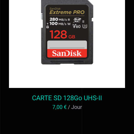
Alimentation
Régie
AJOUTER AU PANIER
/
DÉTAILS
Evénementiel
Trépieds
Fonds et sols
CARTE SD 128Go UHS-II
Location STUDIO PHOTO VIDEO ET
7,00
€
/ Jour
MATERIEL AUDIOVISUEL à Valff entre
Strasbourg et Colmar