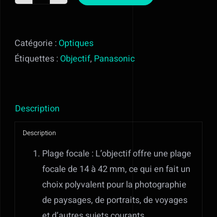
quantité
En savoir plus
de
PANASONIC
Catégorie :
Optiques
Contact
14-
Étiquettes :
Objectif
,
Panasonic
42MM
Mon devis
F3,5-
5,6
Description
OIS
-
Description
MFT
Plage focale : L’objectif offre une plage
focale de 14 à 42 mm, ce qui en fait un
choix polyvalent pour la photographie
de paysages, de portraits, de voyages
et d’autres sujets courants.