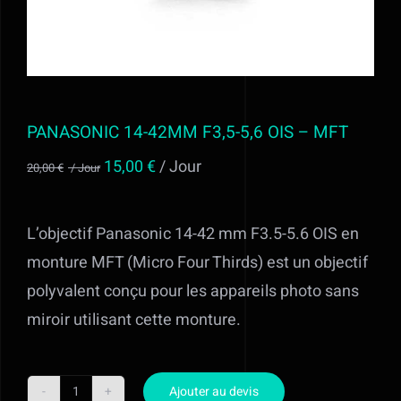
Alimentation
Régie
PANASONIC 14-42MM F3,5-5,6 OIS – MFT
Evénementiel
Le
Le
15,00
€
/ Jour
20,00
€
/ Jour
prix
prix
Trépieds
initial
actuel
L’objectif Panasonic 14-42 mm F3.5-5.6 OIS en
était :
est :
monture MFT (Micro Four Thirds) est un objectif
Fonds et sols
20,00 €
15,00 €
polyvalent conçu pour les appareils photo sans
/
/
Location STUDIO PHOTO VIDEO ET
miroir utilisant cette monture.
Jour.
Jour.
MATERIEL AUDIOVISUEL à Valff entre
Strasbourg et Colmar
Ajouter au devis