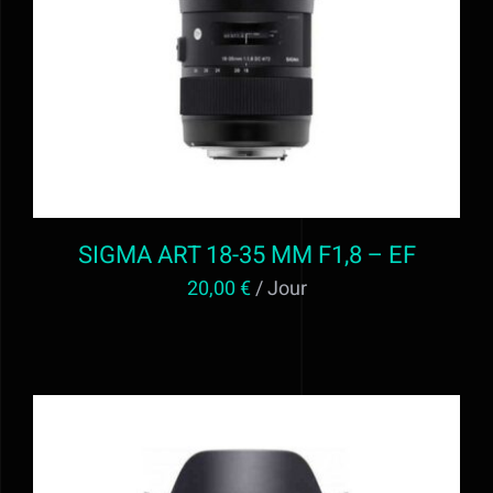
AJOUTER AU PANIER
/
DÉTAILS
SIGMA ART 18-35 MM F1,8 – EF
20,00
€
/ Jour