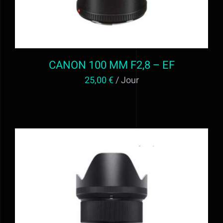
CANON 100 MM F2,8 – EF
25,00
€
/ Jour