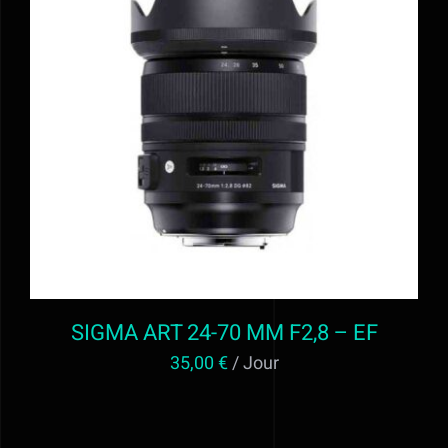
AJOUTER AU PANIER
/
DÉTAILS
SIGMA ART 24-70 MM F2,8 – EF
35,00
€
/ Jour