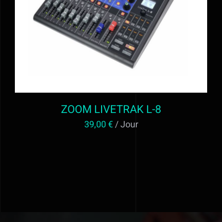
ZOOM LIVETRAK L-8
39,00
€
/ Jour