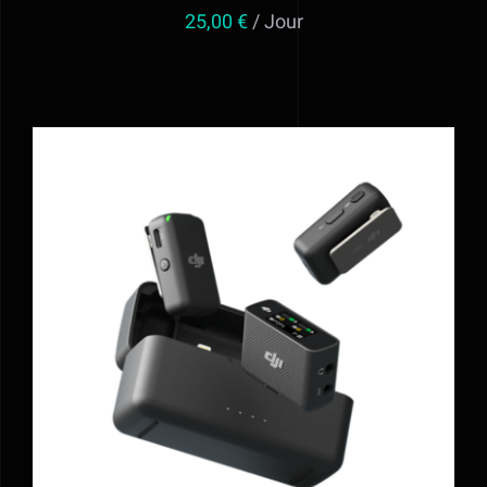
25,00
€
/ Jour
AJOUTER AU PANIER
/
DÉTAILS