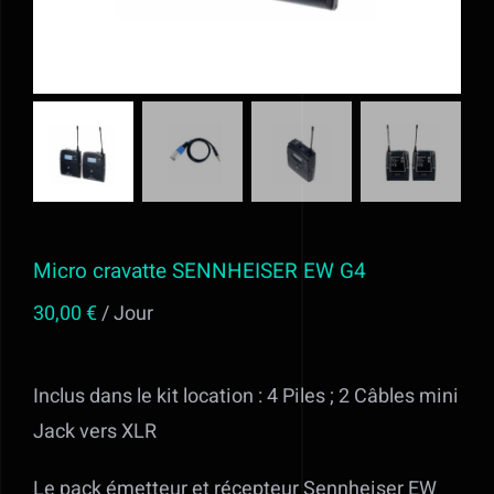
Alimentation
Régie
Evénementiel
Trépieds
Micro cravatte SENNHEISER EW G4
30,00
€
/ Jour
Fonds et sols
Location STUDIO PHOTO VIDEO ET
Inclus dans le kit location : 4 Piles ; 2 Câbles mini
MATERIEL AUDIOVISUEL à Valff entre
Jack vers XLR
Strasbourg et Colmar
Le pack émetteur et récepteur Sennheiser EW