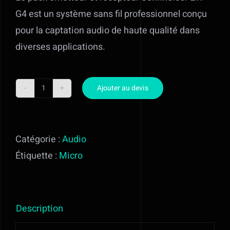
G4 est un système sans fil professionnel conçu
En savoir plus
pour la captation audio de haute qualité dans
diverses applications.
Contact
Mon devis
Ajouter au devis
quantité
de
Micro
Catégorie :
Audio
cravatte
Étiquette :
Micro
SENNHEISER
EW
G4
Description