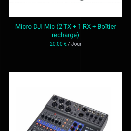
Micro DJI Mic (2 TX + 1 RX + Boîtier
recharge)
20,00
€
/ Jour
AJOUTER AU PANIER
/
DÉTAILS