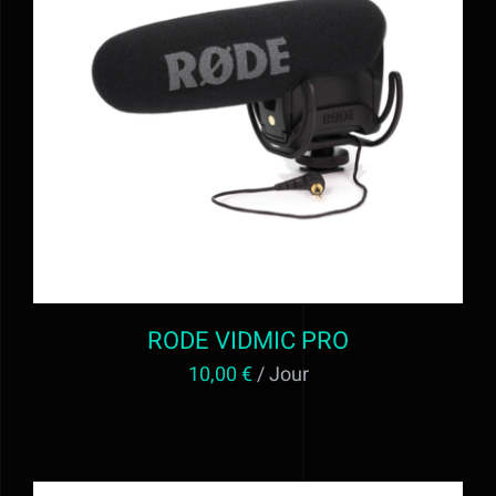
DÉTAILS
RODE VIDMIC PRO
10,00
€
/ Jour