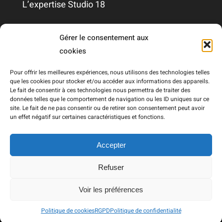
L’expertise Studio 18
Qui sommes-nous ?
Gérer le consentement aux
cookies
Nous contacter
Pour offrir les meilleures expériences, nous utilisons des technologies telles
que les cookies pour stocker et/ou accéder aux informations des appareils.
Le fait de consentir à ces technologies nous permettra de traiter des
Mentions légales
données telles que le comportement de navigation ou les ID uniques sur ce
site. Le fait de ne pas consentir ou de retirer son consentement peut avoir
un effet négatif sur certaines caractéristiques et fonctions.
RGPD
Accepter
Refuser
© Copyright 2021 - 2026 | Réalisé par
Draw Me Five
|
Voir les préférences
Tous droits réservés
Studio 18
|
Plan du site
Politique de cookies
RGPD
Politique de confidentialité