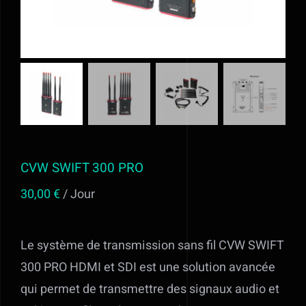
Alimentation
Régie
Evénementiel
Trépieds
CVW SWIFT 300 PRO
30,00
€
/ Jour
Fonds et sols
Location STUDIO PHOTO VIDEO ET
Le système de transmission sans fil CVW SWIFT
MATERIEL AUDIOVISUEL à Valff entre
300 PRO HDMI et SDI est une solution avancée
qui permet de transmettre des signaux audio et
Strasbourg et Colmar