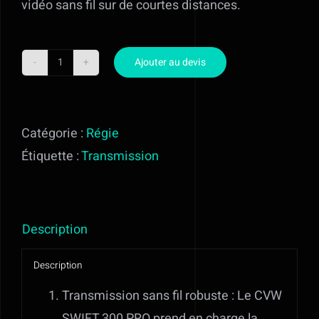
vidéo sans fil sur de courtes distances.
En savoir plus
Ajouter au devis
Contact
quantité
de
Mon devis
CVW
Catégorie :
Régie
SWIFT
Étiquette :
Transmission
300
PRO
Description
Description
Transmission sans fil robuste : Le CVW
SWIFT 300 PRO prend en charge la