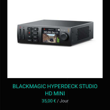
AJOUTER AU PANIER
/
DÉTAILS
BLACKMAGIC HYPERDECK STUDIO
HD MINI
35,00
€
/ Jour