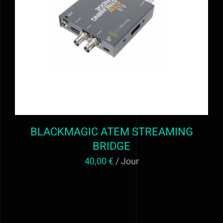
AJOUTER AU PANIER
/
DÉTAILS
BLACKMAGIC ATEM STREAMING
BRIDGE
40,00
€
/ Jour