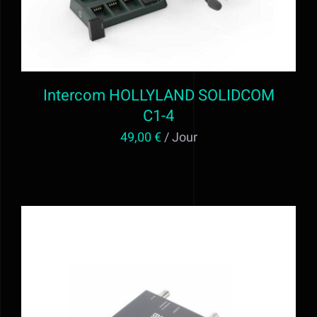
Intercom HOLLYLAND SOLIDCOM
C1-4
49,00
€
/ Jour