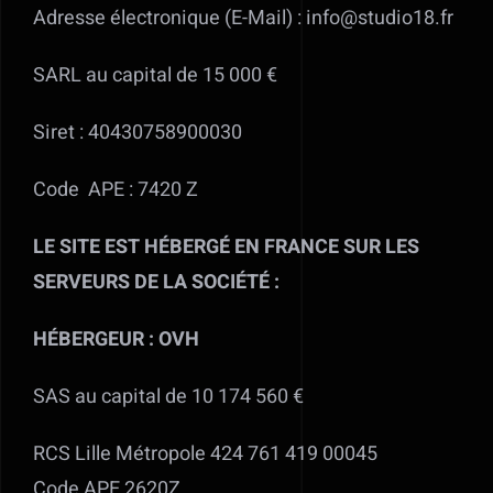
Adresse électronique (E-Mail) : info@studio18.fr
Alimentation
SARL au capital de 15 000 €
Régie
Siret : 40430758900030
Code APE : 7420 Z
Evénementiel
LE SITE EST HÉBERGÉ EN FRANCE SUR LES
Trépieds
SERVEURS DE LA SOCIÉTÉ :
Fonds et sols
HÉBERGEUR : OVH
Location STUDIO PHOTO VIDEO ET
SAS au capital de 10 174 560 €
MATERIEL AUDIOVISUEL à Valff entre
RCS Lille Métropole 424 761 419 00045
Strasbourg et Colmar
Code APE 2620Z