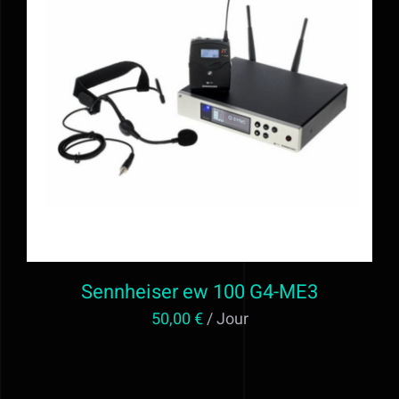
Alimentation
Régie
AJOUTER AU PANIER
/
DÉTAILS
Evénementiel
Trépieds
Fonds et sols
Sennheiser ew 100 G4-ME3
Location STUDIO PHOTO VIDEO ET
50,00
€
/ Jour
MATERIEL AUDIOVISUEL à Valff entre
Strasbourg et Colmar