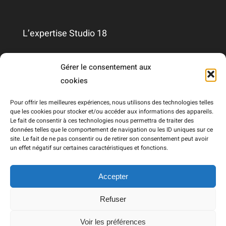
L’expertise Studio 18
Qui sommes-nous ?
Gérer le consentement aux
cookies
Nous contacter
Pour offrir les meilleures expériences, nous utilisons des technologies telles
que les cookies pour stocker et/ou accéder aux informations des appareils.
Le fait de consentir à ces technologies nous permettra de traiter des
Mentions légales
données telles que le comportement de navigation ou les ID uniques sur ce
site. Le fait de ne pas consentir ou de retirer son consentement peut avoir
un effet négatif sur certaines caractéristiques et fonctions.
RGPD
Accepter
Refuser
© Copyright 2021 - 2026 | Réalisé par
Draw Me Five
|
Voir les préférences