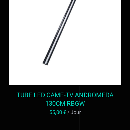
Alimentation
Régie
AJOUTER AU PANIER
/
DÉTAILS
Evénementiel
Trépieds
Fonds et sols
TUBE LED CAME-TV ANDROMEDA
Location STUDIO PHOTO VIDEO ET
130CM RBGW
55,00
€
/ Jour
MATERIEL AUDIOVISUEL à Valff entre
Strasbourg et Colmar